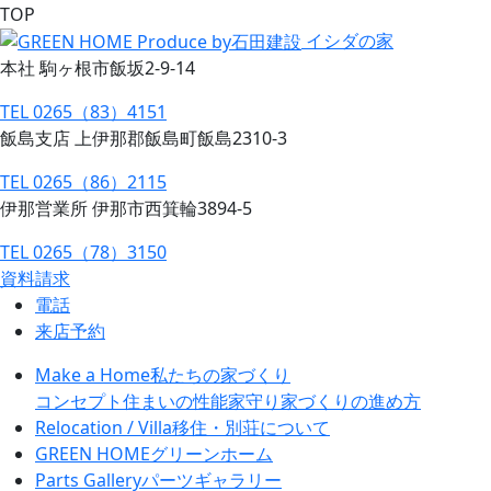
TOP
イシダの家
本社 駒ヶ根市飯坂2-9-14
TEL 0265（83）4151
飯島支店 上伊那郡飯島町飯島2310-3
TEL 0265（86）2115
伊那営業所 伊那市西箕輪3894-5
TEL 0265（78）3150
資料請求
電話
来店予約
Make a Home
私たちの家づくり
コンセプト
住まいの性能
家守り
家づくりの進め方
Relocation / Villa
移住・別荘について
GREEN HOME
グリーンホーム
Parts Gallery
パーツギャラリー