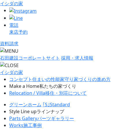
イシダの家
電話
来店予約
資料請求
石田建設コーポレートサイト
採用・求人情報
イシダの家
コンセプト
住まいの性能
家守り
家づくりの進め方
Make a Home
私たちの家づくり
Relocation / Villa
移住・別荘について
グリーンホーム
｢S｣Standard
Style Line up
ラインナップ
Parts Gallery
パーツギャラリー
Works
施工事例