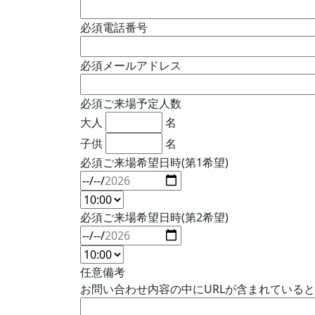
必須
電話番号
必須
メールアドレス
必須
ご来場予定人数
大人
名
子供
名
必須
ご来場希望日時(第1希望)
必須
ご来場希望日時(第2希望)
任意
備考
お問い合わせ内容の中にURLが含まれている