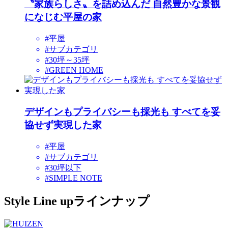
〝家族らしさ〟を詰め込んだ 自然豊かな景観
になじむ平屋の家
#平屋
#サブカテゴリ
#30坪～35坪
#GREEN HOME
デザインもプライバシーも採光も すべてを妥
協せず実現した家
#平屋
#サブカテゴリ
#30坪以下
#SIMPLE NOTE
Style Line up
ラインナップ