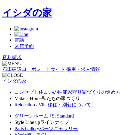
イシダの家
電話
来店予約
資料請求
石田建設コーポレートサイト
採用・求人情報
イシダの家
コンセプト
住まいの性能
家守り
家づくりの進め方
Make a Home
私たちの家づくり
Relocation / Villa
移住・別荘について
グリーンホーム
｢S｣Standard
Style Line up
ラインナップ
Parts Gallery
パーツギャラリー
Works
施工事例