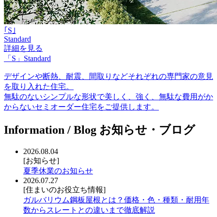
｢S｣
Standard
詳細を見る
「S」Standard
デザインや断熱、耐震、間取りなどそれぞれの専門家の意見
を取り入れた住宅。
無駄のないシンプルな形状で美しく、強く、無駄な費用がか
からないセミオーダー住宅をご提供します。
Information / Blog
お知らせ・ブログ
2026.08.04
[お知らせ]
夏季休業のお知らせ
2026.07.27
[住まいのお役立ち情報]
ガルバリウム鋼板屋根とは？価格・色・種類・耐用年
数からスレートとの違いまで徹底解説