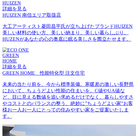
HUIZEN
詳細を見る
HUIZEN 南信エリア取扱店
大工アーティスト菱田昌平氏が立ち上げたブランドHUIZEN
美しい材料の使い方、美しい納まり、美しい暮らしぶり。
HUZENがあなたの心の奥底に眠る美しさを際立たせます。
GREEN
HOME
詳細を見る
GREEN HOME 性能特化型 注文住宅
未来の当たり前を、今から標準装備。寒暖差の激しい長野県
において、ちょうどよい性能の住まいを。C値やUA値な
ど、目に見える数値を追い求めるだけでなく、暮らしやすさ
やコストとのバランスの整う、絶妙に”ちょうどよい家”お客
様お一人お一人にとっての住みやすい家をご提案いたしま
す。