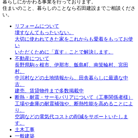
暮らしにかかわる事業を行っております。
住まいのこと、暮らしのことなら石田建設までご相談くださ
い。
リフォームについて
壊すなんてもったいない。
大切に使われてきた家をこれからも愛着をもってお使
い
いただくために「直す」ことで解決します。
不動産について
長野県駒ヶ根市、伊那市、飯島町、南箕輪村、宮田
村、
中川村などの土地情報から、田舎暮らしに最適な中
古、
建売、賃貸物件まで多数掲載中
断熱・耐震・サーモバリアについて
（工事関係者様）
工場や倉庫の耐震補強や、断熱性能を高めることによ
り、
空調などの電気代コストの削減をサポートいたしま
す。
土木工事
一般建築