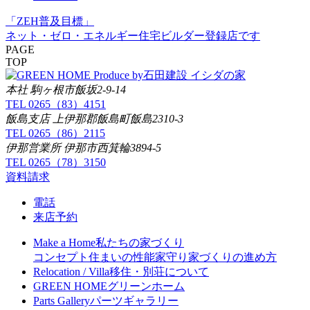
「ZEH普及目標」
ネット・ゼロ・エネルギー住宅ビルダー登録店です
PAGE
TOP
イシダの家
本社 駒ヶ根市飯坂2-9-14
TEL 0265（83）4151
飯島支店 上伊那郡飯島町飯島2310-3
TEL 0265（86）2115
伊那営業所 伊那市西箕輪3894-5
TEL 0265（78）3150
資料請求
電話
来店予約
Make a Home
私たちの家づくり
コンセプト
住まいの性能
家守り
家づくりの進め方
Relocation / Villa
移住・別荘について
GREEN HOME
グリーンホーム
Parts Gallery
パーツギャラリー