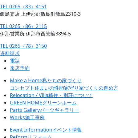
TEL 0265（83）4151
飯島支店 上伊那郡飯島町飯島2310-3
TEL 0265（86）2115
伊那営業所 伊那市西箕輪3894-5
TEL 0265（78）3150
資料請求
電話
来店予約
Make a Home
私たちの家づくり
コンセプト
住まいの性能
家守り
家づくりの進め方
Relocation / Villa
移住・別荘について
GREEN HOME
グリーンホーム
Parts Gallery
パーツギャラリー
Works
施工事例
Event Information
イベント情報
Reform
リフォーム