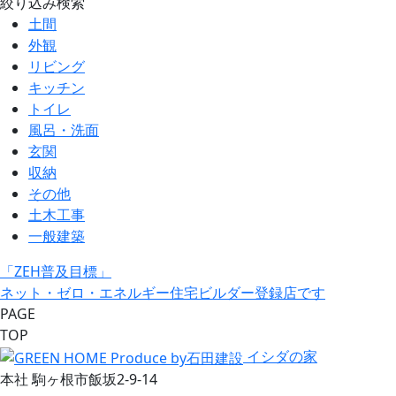
絞り込み検索
土間
外観
リビング
キッチン
トイレ
風呂・洗面
玄関
収納
その他
土木工事
一般建築
「ZEH普及目標」
ネット・ゼロ・エネルギー住宅ビルダー登録店です
PAGE
TOP
イシダの家
本社 駒ヶ根市飯坂2-9-14