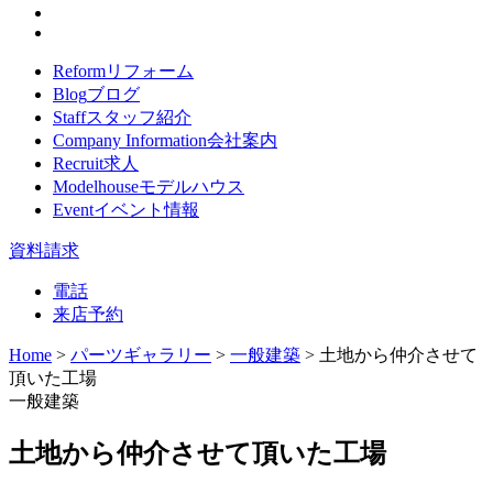
Reform
リフォーム
Blog
ブログ
Staff
スタッフ紹介
Company Information
会社案内
Recruit
求人
Modelhouse
モデルハウス
Event
イベント情報
資料請求
電話
来店予約
Home
>
パーツギャラリー
>
一般建築
>
土地から仲介させて
頂いた工場
一般建築
土地から仲介させて頂いた工場