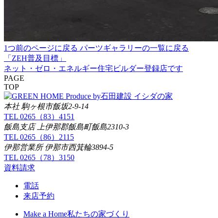
1つ前のページに戻る
パーツギャラリーの一覧に戻る
「ZEH普及目標」
ネット・ゼロ・エネルギー住宅ビルダー登録店です
PAGE
TOP
イシダの家
本社 駒ヶ根市飯坂2-9-14
TEL 0265（83）4151
飯島支店 上伊那郡飯島町飯島2310-3
TEL 0265（86）2115
伊那営業所 伊那市西箕輪3894-5
TEL 0265（78）3150
資料請求
電話
来店予約
Make a Home
私たちの家づくり