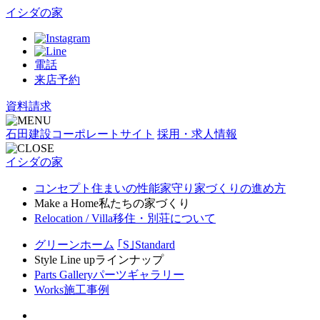
イシダの家
電話
来店予約
資料請求
石田建設コーポレートサイト
採用・求人情報
イシダの家
コンセプト
住まいの性能
家守り
家づくりの進め方
Make a Home
私たちの家づくり
Relocation / Villa
移住・別荘について
グリーンホーム
｢S｣Standard
Style Line up
ラインナップ
Parts Gallery
パーツギャラリー
Works
施工事例