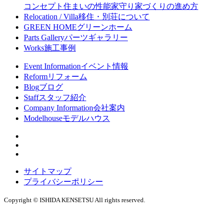
コンセプト
住まいの性能
家守り
家づくりの進め方
Relocation / Villa
移住・別荘について
GREEN HOME
グリーンホーム
Parts Gallery
パーツギャラリー
Works
施工事例
Event Information
イベント情報
Reform
リフォーム
Blog
ブログ
Staff
スタッフ紹介
Company Information
会社案内
Modelhouse
モデルハウス
サイトマップ
プライバシーポリシー
Copyright © ISHIDA KENSETSU All rights reserved.