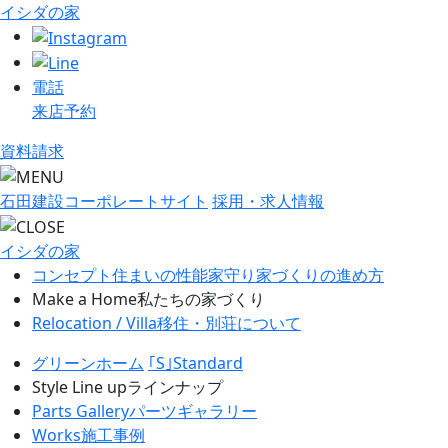
イシダの家
電話
来店予約
資料請求
石田建設コーポレートサイト
採用・求人情報
イシダの家
コンセプト
住まいの性能
家守り
家づくりの進め方
Make a Home
私たちの家づくり
Relocation / Villa
移住・別荘について
グリーンホーム
｢S｣Standard
Style Line up
ラインナップ
Parts Gallery
パーツギャラリー
Works
施工事例