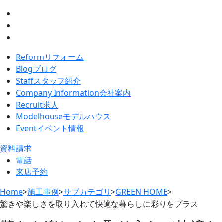
Reform
リフォーム
Blog
ブログ
Staff
スタッフ紹介
Company Information
会社案内
Recruit
求人
Modelhouse
モデルハウス
Event
イベント情報
資料請求
電話
来店予約
Home
>
施工事例
>
サブカテゴリ
>
GREEN HOME
>
驚きや楽しさを取り入れて快適な暮らしに彩りをプラス