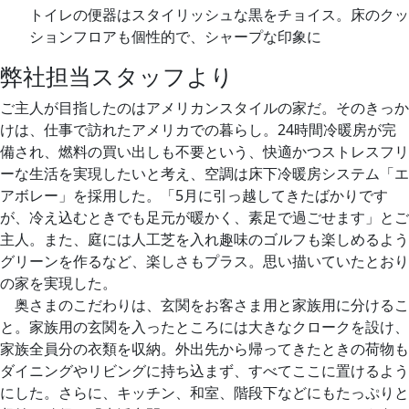
トイレの便器はスタイリッシュな黒をチョイス。床のクッ
ションフロアも個性的で、シャープな印象に
弊社担当スタッフより
ご主人が目指したのはアメリカンスタイルの家だ。そのきっか
けは、仕事で訪れたアメリカでの暮らし。24時間冷暖房が完
備され、燃料の買い出しも不要という、快適かつストレスフリ
ーな生活を実現したいと考え、空調は床下冷暖房システム「エ
アボレー」を採用した。「5月に引っ越してきたばかりです
が、冷え込むときでも足元が暖かく、素足で過ごせます」とご
主人。また、庭には人工芝を入れ趣味のゴルフも楽しめるよう
グリーンを作るなど、楽しさもプラス。思い描いていたとおり
の家を実現した。
奥さまのこだわりは、玄関をお客さま用と家族用に分けるこ
と。家族用の玄関を入ったところには大きなクロークを設け、
家族全員分の衣類を収納。外出先から帰ってきたときの荷物も
ダイニングやリビングに持ち込まず、すべてここに置けるよう
にした。さらに、キッチン、和室、階段下などにもたっぷりと