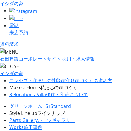
イシダの家
電話
来店予約
資料請求
石田建設コーポレートサイト
採用・求人情報
イシダの家
コンセプト
住まいの性能
家守り
家づくりの進め方
Make a Home
私たちの家づくり
Relocation / Villa
移住・別荘について
グリーンホーム
｢S｣Standard
Style Line up
ラインナップ
Parts Gallery
パーツギャラリー
Works
施工事例