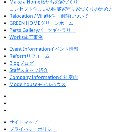
Make a Home
私たちの家づくり
コンセプト
住まいの性能
家守り
家づくりの進め方
Relocation / Villa
移住・別荘について
GREEN HOME
グリーンホーム
Parts Gallery
パーツギャラリー
Works
施工事例
Event Information
イベント情報
Reform
リフォーム
Blog
ブログ
Staff
スタッフ紹介
Company Information
会社案内
Modelhouse
モデルハウス
サイトマップ
プライバシーポリシー