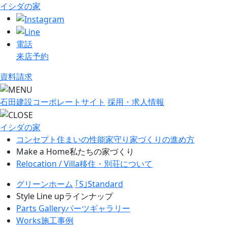
イシダの家
電話
来店予約
資料請求
石田建設コーポレートサイト
採用・求人情報
イシダの家
コンセプト
住まいの性能
家守り
家づくりの進め方
Make a Home
私たちの家づくり
Relocation / Villa
移住・別荘について
グリーンホーム
｢S｣Standard
Style Line up
ラインナップ
Parts Gallery
パーツギャラリー
Works
施工事例