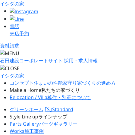
イシダの家
電話
来店予約
資料請求
石田建設コーポレートサイト
採用・求人情報
イシダの家
コンセプト
住まいの性能
家守り
家づくりの進め方
Make a Home
私たちの家づくり
Relocation / Villa
移住・別荘について
グリーンホーム
｢S｣Standard
Style Line up
ラインナップ
Parts Gallery
パーツギャラリー
Works
施工事例