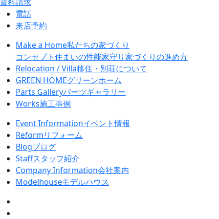
資料請求
電話
来店予約
Make a Home
私たちの家づくり
コンセプト
住まいの性能
家守り
家づくりの進め方
Relocation / Villa
移住・別荘について
GREEN HOME
グリーンホーム
Parts Gallery
パーツギャラリー
Works
施工事例
Event Information
イベント情報
Reform
リフォーム
Blog
ブログ
Staff
スタッフ紹介
Company Information
会社案内
Modelhouse
モデルハウス