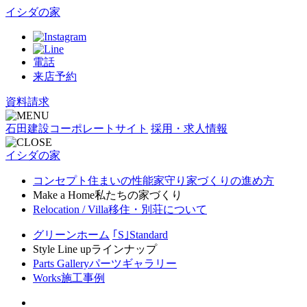
イシダの家
電話
来店予約
資料請求
石田建設コーポレートサイト
採用・求人情報
イシダの家
コンセプト
住まいの性能
家守り
家づくりの進め方
Make a Home
私たちの家づくり
Relocation / Villa
移住・別荘について
グリーンホーム
｢S｣Standard
Style Line up
ラインナップ
Parts Gallery
パーツギャラリー
Works
施工事例