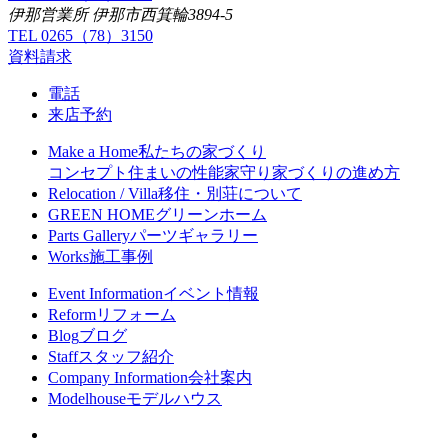
伊那営業所 伊那市西箕輪3894-5
TEL 0265（78）3150
資料請求
電話
来店予約
Make a Home
私たちの家づくり
コンセプト
住まいの性能
家守り
家づくりの進め方
Relocation / Villa
移住・別荘について
GREEN HOME
グリーンホーム
Parts Gallery
パーツギャラリー
Works
施工事例
Event Information
イベント情報
Reform
リフォーム
Blog
ブログ
Staff
スタッフ紹介
Company Information
会社案内
Modelhouse
モデルハウス