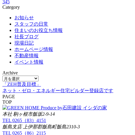
3
4
5
Category
お知らせ
スタッフの日常
住まいのお役立ち情報
社長ブログ
現場日記
ホームページ情報
不動産情報
イベント情報
Archive
「ZEH普及目標」
ネット・ゼロ・エネルギー住宅ビルダー登録店です
PAGE
TOP
イシダの家
本社 駒ヶ根市飯坂2-9-14
TEL 0265（83）4151
飯島支店 上伊那郡飯島町飯島2310-3
TEL 0265（86）2115