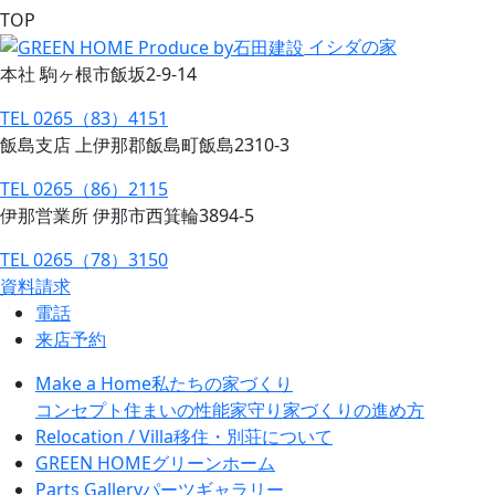
TOP
イシダの家
本社 駒ヶ根市飯坂2-9-14
TEL 0265（83）4151
飯島支店 上伊那郡飯島町飯島2310-3
TEL 0265（86）2115
伊那営業所 伊那市西箕輪3894-5
TEL 0265（78）3150
資料請求
電話
来店予約
Make a Home
私たちの家づくり
コンセプト
住まいの性能
家守り
家づくりの進め方
Relocation / Villa
移住・別荘について
GREEN HOME
グリーンホーム
Parts Gallery
パーツギャラリー