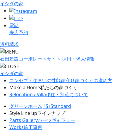
イシダの家
電話
来店予約
資料請求
石田建設コーポレートサイト
採用・求人情報
イシダの家
コンセプト
住まいの性能
家守り
家づくりの進め方
Make a Home
私たちの家づくり
Relocation / Villa
移住・別荘について
グリーンホーム
｢S｣Standard
Style Line up
ラインナップ
Parts Gallery
パーツギャラリー
Works
施工事例