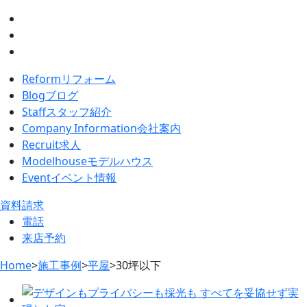
Reform
リフォーム
Blog
ブログ
Staff
スタッフ紹介
Company Information
会社案内
Recruit
求人
Modelhouse
モデルハウス
Event
イベント情報
資料請求
電話
来店予約
Home
>
施工事例
>
平屋
>
30坪以下