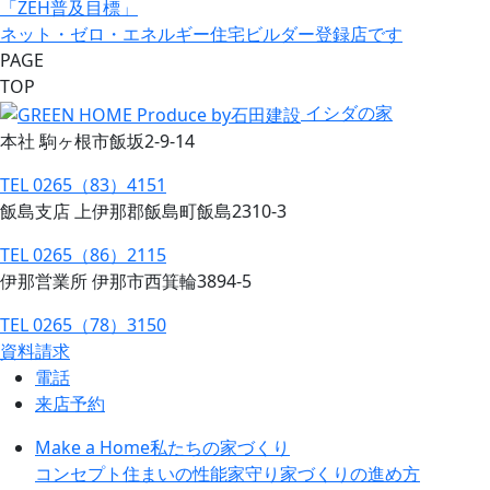
「ZEH普及目標」
ネット・ゼロ・エネルギー住宅ビルダー登録店です
PAGE
TOP
イシダの家
本社 駒ヶ根市飯坂2-9-14
TEL 0265（83）4151
飯島支店 上伊那郡飯島町飯島2310-3
TEL 0265（86）2115
伊那営業所 伊那市西箕輪3894-5
TEL 0265（78）3150
資料請求
電話
来店予約
Make a Home
私たちの家づくり
コンセプト
住まいの性能
家守り
家づくりの進め方