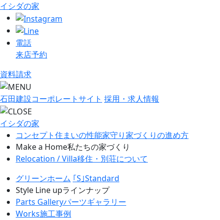
イシダの家
電話
来店予約
資料請求
石田建設コーポレートサイト
採用・求人情報
イシダの家
コンセプト
住まいの性能
家守り
家づくりの進め方
Make a Home
私たちの家づくり
Relocation / Villa
移住・別荘について
グリーンホーム
｢S｣Standard
Style Line up
ラインナップ
Parts Gallery
パーツギャラリー
Works
施工事例